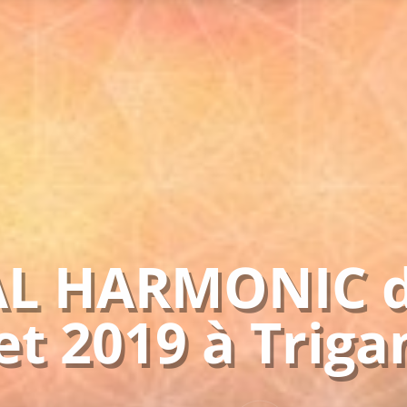
erts, lives, DJ
ronique et acou