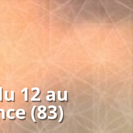
 sets
stique)