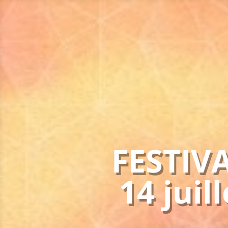
Conc
(élect