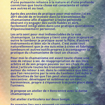
d’une puissante reliance à la nature et d’une profonde
conviction que toute chose est consciente et reliée
aux autres et au tout.
Après des années de pratique pour moi-même j’ai en
2011 décidé de m’investir dans la transmission du
chamanisme afin d’apporter à toute personne
désirant s’y engager des outils fiables et sûrs,
facilement intégrables dans une pratique quotidienne
d’épanouissement personnel.
Les arts sont pour moi indissociables de la voie
chamanique. La musique y tient une place majeure et
outre le tambour je pratique aussi la flûte, d’autres
instruments et bien sûr le chant. C’est aussi tout
naturellement que je me suis mise à créer et fabriquer
tambours et autres outils propres à accompagner la
pratique du chamanisme de tout un chacun.
Pour moi le chamanisme est avant toute chose une
voie de retour à soi, de réappropriation de son libre
arbitre et de son propre pouvoir sur ses choix de vie.
Ainsi j’articule toutes les transmissions que je propose
autour du retour à soi, dans la conscience que tout ce
que l’on rencontre par la voie du tambour fait écho à
des facettes de Soi que l’on peut alors pleinement
rencontrer, développer et sublimer en un tout
harmonieux, propre à s’épanouir à sa juste place dans
l’univers.
Je propose un atelier de « Rencontre avec la danse
chamanique »
Cet atelier s’articulera sur deux temps.
En premier lieu sera proposé un voyage chamanique