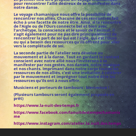
pour rencontrer l’allié désireux de se manifester dans
notre danse.
Le voyage chamanique nous offre la possibilité de
rencontrer nos alliés. Chacune de ces rencontres fait
écho à une facette de notre être. Ainsi, si la rencontre
de l’Aigle ou de l’Ours connecte bel et bien avec
l’archétype, la conscience et le savoir de l’animal, il
s’agit également pour ne pas dire principalement de
rencontrer la part de soi qui est l’aigle, qui est l’Ours
ou qui a besoin des ressources qu’ils offrent pour aller
vers la complétude de soi.
La seconde partie de l’atelier sera dévolue au
mouvement et à la danse. Tout en gardant le contact
conscient avec notre allié nous l’inviterons à se
manifester par nos gestes, nos danses, notre musique
et nos chants. Imprimant dans notre corps toutes les
ressources de nos alliés, c’est une invitation à célébrer
par le mouvement et imprégner tout notre être les
ressources qu’ils ont à nous offrir.
Musiciens et porteurs de tambours : bienvenue !
(Plusieurs tambours seront également proposés en
prêt)
https://www.la-nuit-des-temps.fr
https://www.facebook.com/lanuitdestempschamanis
me
https://www.instagram.com/atelier.la.nuit.des.temps