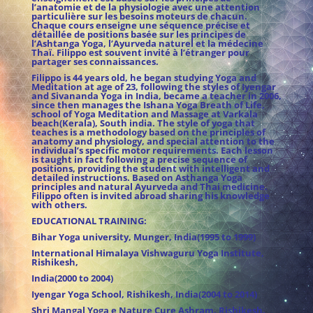
l’anatomie et de la physiologie avec une attention
particulière sur les besoins moteurs de chacun.
Chaque cours enseigne une séquence précise et
détaillée de positions basée sur les principes de
l’Ashtanga Yoga, l’Ayurveda naturel et la médecine
Thaï. Filippo est souvent invité à l’étranger pour
partager ses connaissances.
Filippo is 44 years old, he began studying Yoga and
Meditation at age of 23, following the styles of Iyengar
and Sivananda Yoga in India, became a teacher in 2006,
since then manages the Ishana Yoga Breath of Life,
school of Yoga Meditation and Massage at Varkala
beach(Kerala), South india. The style of yoga that
teaches is a methodology based on the principles of
anatomy and physiology, and special attention to the
individual’s specific motor requirements. Each lesson
is taught in fact following a precise sequence of
positions, providing the student with intelligent and
detailed instructions. Based on Asthanga Yoga
principles and natural Ayurveda and Thai medicine.
Filippo often is invited abroad sharing his knowledge
with others.
EDUCATIONAL TRAINING:
Bihar Yoga university, Munger, India(1995 to 1999)
International Himalaya Vishwaguru Yoga Institute,
Rishikesh,
India(2000 to 2004)
Iyengar Yoga School, Rishikesh, India(2004 to 2014)
Shri Mangal Yoga e Nature Cure Ashram, Rishikesh,