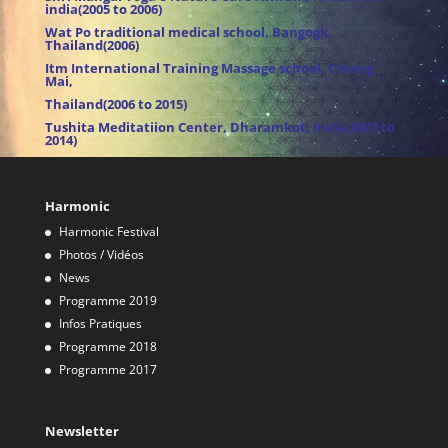
india(2005 to 2006)
Wat Po traditional medical school, Bangogk,
Thailand(2006)
Itm International Training Massage school, Chiang
Mai,
Thailand(2006 to 2015)
Tushita Meditatiion Center, Dharamkot, India(2007 to
2014)
Harmonic
Harmonic Festival
Photos / Vidéos
News
Programme 2019
Infos Pratiques
Programme 2018
Programme 2017
Newsletter