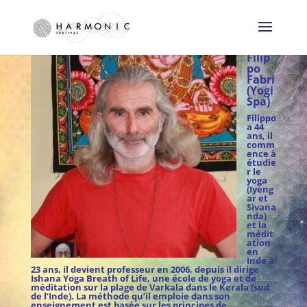
Filip
po
Fabri
(Yogi
Spa)
Filippo
a 44
ans, il
comm
ence à
étudie
r le
yoga
(Iyeng
ar et
Sivana
nda)
et la
médit
ation
en
Inde à
23 ans, il devient professeur en 2006, depuis il dirige
Ishana Yoga Breath of Life, une école de yoga et de
méditation sur la plage de Varkala dans le Kerala (sud
de l’Inde). La méthode qu’il emploie dans son
enseignement est basée sur les principes de