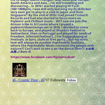
South America and Asia….I’m still travelling and
discovering… In 2016 I started playing Hi-Tech
(160~180Bpm), I was still only learning my Dj skills but
very soon got to play in a club in Japan and then
Singapore!! By the end of 2016 i had joined Trimurti
Records and had also started to focus more on
Psybient and Chillout music.. 2017 saw me join the
Atman tribe in Sri Lanka where I played a
psybient/downtempo set In 2018, I decided to come
back to Europe, and played at Shankra Festival in
Switzerland, then to Portugal and played for Seeds of
Freedom, Infected Festival […] I’m happy playing at
Festivals, in bars, clubs or free party… but my main
love will always be outdoor Psychedelic Festivals…
where the Psychedelic Music connects the people with
nature!!! Can’t wait to see u on the dance floor!!! ☀️🙏🔱
🙏🏽🌙 Bom ॐ
https://www.facebook.com/Djcosmicdust/