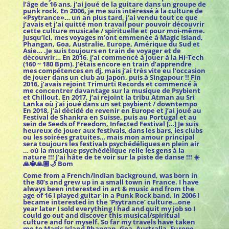
l’âge de 16 ans, j’ai joué de la guitare dans un groupe de
punk rock. En 2006, je me suis intéressé à la culture de
«Psytrance»… un an plus tard, j’ai vendu tout ce que
j’avais et j’ai quitté mon travail pour pouvoir découvrir
cette culture musicale / spirituelle et pour moi-même.
Jusqu’ici, mes voyages m’ont emmenée à Magic Island,
Phangan, Goa, Australie, Europe, Amérique du Sud et
Asie… .Je suis toujours en train de voyager et de
découvrir… En 2016, j’ai commencé à jouer à la Hi-Tech
(160 ~ 180 Bpm). J’étais encore en train d’apprendre
mes compétences en dj, mais j’ai très vite eu l’occasion
de jouer dans un club au Japon, puis à Singapour !! Fin
2016, j’avais rejoint Trimurti Records et commencé à
me concentrer davantage sur la musique de Psybient
et Chillout. En 2017, j’ai rejoint la tribu Atman au Sri
Lanka où j’ai joué dans un set psybient / downtempo
En 2018, j’ai décidé de revenir en Europe et j’ai joué au
Festival de Shankra en Suisse, puis au Portugal et au
sein de Seeds of Freedom, Infected Festival […] Je suis
heureux de jouer aux festivals, dans les bars, les clubs
ou les soirées gratuites… mais mon amour principal
sera toujours les festivals psychédéliques en plein air
… où la musique psychédélique relie les gens à la
nature !!! J’ai hâte de te voir sur la piste de danse !!! ☀️
🙏🔱🙏🏽🌙 Bom
Come from a French/Indian background, was born in
the 80’s and grew up in a small town in France. I have
always been interested in art & music and from the
age of 16 I played guitar in a Punk Rock band. In 2006 I
became interested in the ‘Psytrance’ culture…one
year later I sold everything I had and quit my job so I
could go out and discover this musical/spiritual
culture and for myself. So far my travels have taken
me to Magic Island Phangan, Goa, Australia, Europe,