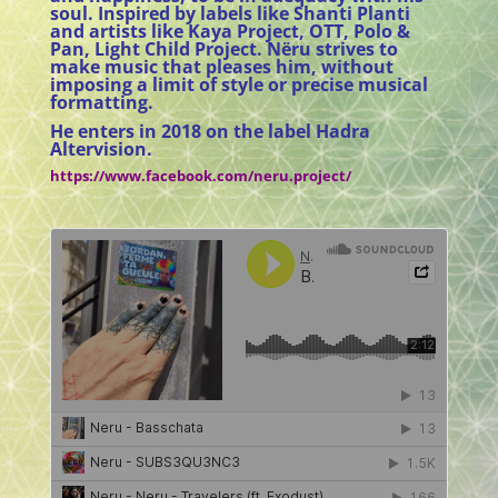
soul. Inspired by labels like Shanti Planti
and artists like Kaya Project, OTT, Polo &
Pan, Light Child Project. Nëru strives to
make music that pleases him, without
imposing a limit of style or precise musical
formatting.
He enters
in 2018 on the label Hadra
Altervision.
https://www.facebook.com/neru.project/