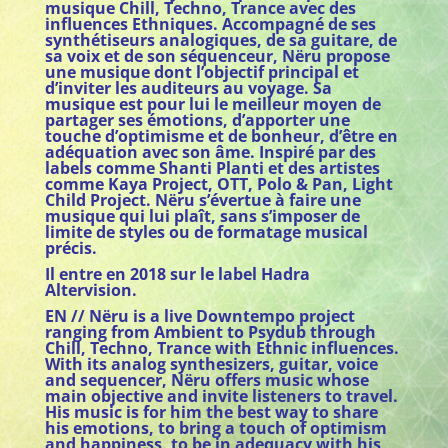
musique Chill, Techno, Trance avec des
influences Ethniques. Accompagné de ses
synthétiseurs analogiques, de sa guitare, de
sa voix et de son séquenceur, Nëru propose
une musique dont l’objectif principal et
d’inviter les auditeurs au voyage. Sa
musique est pour lui le meilleur moyen de
partager ses émotions, d’apporter une
touche d’optimisme et de bonheur, d’être en
adéquation avec son âme. Inspiré par des
labels comme Shanti Planti et des artistes
comme Kaya Project, OTT, Polo & Pan, Light
Child Project. Nëru s’évertue à faire une
musique qui lui plaît, sans s’imposer de
limite de styles ou de formatage musical
précis.
Il entre en 2018 sur le label Hadra
Altervision.
EN // Nëru is a live Downtempo project
ranging from Ambient to Psydub through
Chill, Techno, Trance with Ethnic influences.
With its analog synthesizers, guitar, voice
and sequencer, Nëru offers music whose
main objective and invite listeners to travel.
His music is for him the best way to share
his emotions, to bring a touch of optimism
and happiness, to be in adequacy with his