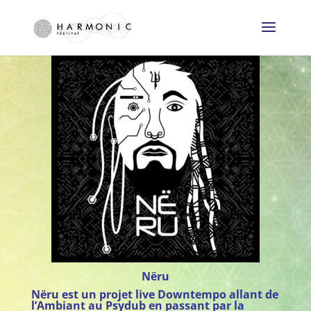
Nëru
Nëru est un projet live Downtempo allant de
l’Ambiant au Psydub en passant par la