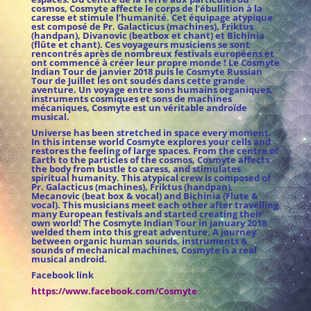
cosmos, Cosmyte affecte le corps de l’ébullition à la
caresse et stimule l’humanité. Cet équipage atypique
est composé de Pr. Galacticus (machines), Friktus
(handpan), Divanovic (beatbox et chant) et Bichinia
(flûte et chant). Ces voyageurs musiciens se sont
rencontrés après de nombreux festivals européens et
ont commencé à créer leur propre monde ! Le Cosmyte
Indian Tour de janvier 2018 puis le Cosmyte Russian
Tour de Juillet les ont soudés dans cette grande
aventure. Un voyage entre sons humains organiques,
instruments cosmiques et sons de machines
mécaniques, Cosmyte est un véritable androïde
musical.
Universe has been stretched in space every moment.
In this intense world Cosmyte explores your cells and
restores the feeling of large spaces. From the centre of
Earth to the particles of the cosmos, Cosmyte affects
the body from bustle to caress, and stimulates
spiritual humanity. This atypical crew is composed of
Pr. Galacticus (machines), Friktus (handpan),
Mecanovic (beat box & vocal) and Bichinia (Flute &
vocal). This musicians meet each other after travelling
many European festivals and started creating their
own world! The Cosmyte Indian Tour in january 2018
welded them into this great adventure. A journey
between organic human sounds, instruments &
sounds of mechanical machines, Cosmyte is a real
musical android.
Facebook link
https://www.facebook.com/Cosmyte