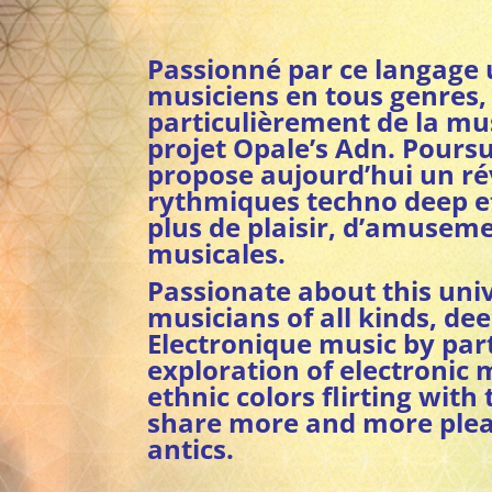
Passionné par ce langage 
musiciens en tous genres,
particulièrement de la mu
projet Opale’s Adn. Pours
propose aujourd’hui un rév
rythmiques techno deep e
plus de plaisir, d’amusem
musicales.
Passionate about this univ
musicians of all kinds, de
Electronique music by part
exploration of electronic
ethnic colors flirting wit
share more and more plea
antics.