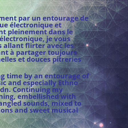
oment par un entourage de
ue électronique et
nt pleinement dans le
électronique, je vous
llant flirter avec les
nt à partager toujours
lles et douces pitreries
ng time by an entourage of
ic and especially Ethno
 Adn. Continuing my
ening, embellished with
tangled sounds, mixed to
ions and sweet musical