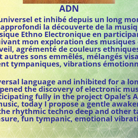
ADN
universel et inhibé depuis un long m
 approfondi la découverte de la musiq
sique Ethno Electronique en participa
uivant mon exploration des musiques 
eil, agrémenté de couleurs ethniques a
t autres sons emmêlés, mélangés visa
ent tympaniques, vibrations émotionne
ersal language and inhibited for a lo
epened the discovery of electronic mus
icipating fully in the project Opale’s
 music, today I propose a gentle awak
h the rhythmic techno deep and other 
sure, fun tympanic, emotional vibrat