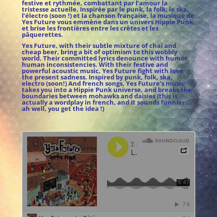
festive et rythmée, combattant par l’amour la
tristesse actuelle. Inspirée par le punk, la folk, le ska,
l’électro (soon !) et la chanson française, la musique de
Yes Future vous emmène dans un univers Hippie Punk,
et brise les frontières entre les crêtes et les
pâquerettes.
Yes Future, with their subtle mixture of chaï and
cheap beer, bring a bit of optimism to this wobbly
world. Their committed lyrics denounce with humor
human inconsistencies. With their festive and
powerful acoustic music, Yes Future fight with love
the present sadness. Inspired by punk, folk, ska,
electro (soon!) And french songs, Yes Future’s music
takes you into a Hippie Punk universe, and breaks the
boundaries between mohawks and daisies (this is
actually a wordplay in french, and it sounds funnier…
ah well, you get the idea !)