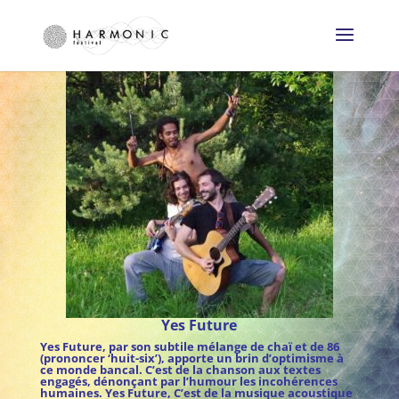
Yes Future
Yes Future, par son subtile mélange de chaï et de 86
(prononcer ‘huit-six’), apporte un brin d’optimisme à
ce monde bancal. C’est de la chanson aux textes
engagés, dénonçant par l’humour les incohérences
humaines. Yes Future, C’est de la musique acoustique