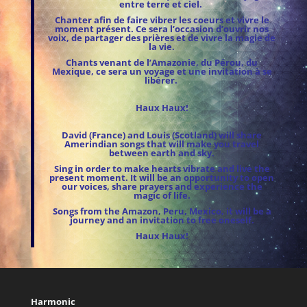
entre terre et ciel.
Chanter afin de faire vibrer les coeurs et vivre le
moment présent. Ce sera l’occasion d’ouvrir nos
voix, de partager des prières et de vivre la magie de
la vie.
Chants venant de l’Amazonie, du Pérou, du
Mexique, ce sera un voyage et une invitation à se
libérer.
Haux Haux!
David (France) and Louis (Scotland) will share
Amerindian songs that will make you travel
between earth and sky.
Sing in order to make hearts vibrate and live the
present moment. It will be an opportunity to open
our voices, share prayers and experience the
magic of life.
Songs from the Amazon, Peru, Mexico, it will be a
journey and an invitation to free oneself.
Haux Haux!
Harmonic