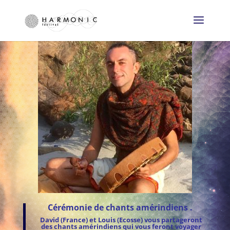
Cérémonie de chants amérindiens .
David (France) et Louis (Ecosse) vous partageront
des chants amérindiens qui vous feront voyager