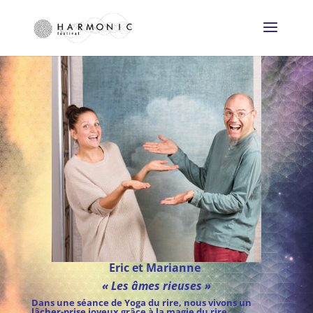
Eric et Marianne
« Les âmes rieuses »
Dans une séance de Yoga du rire, nous vivons un
lâcher-prise joyeux grâce à la magie du rire.