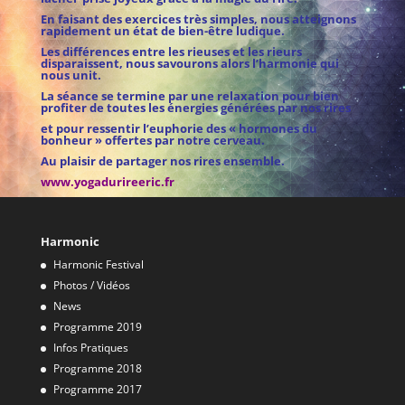
En faisant des exercices très simples, nous atteignons
rapidement un état de bien-être ludique.
Les différences entre les rieuses et les rieurs
disparaissent, nous savourons alors l’harmonie qui
nous unit.
La séance se termine par une relaxation pour bien
profiter de toutes les énergies générées par nos rires
et pour ressentir l’euphorie des « hormones du
bonheur » offertes par notre cerveau.
Au plaisir de partager nos rires ensemble.
www.yogadurireeric.fr
Harmonic
Harmonic Festival
Photos / Vidéos
News
Programme 2019
Infos Pratiques
Programme 2018
Programme 2017