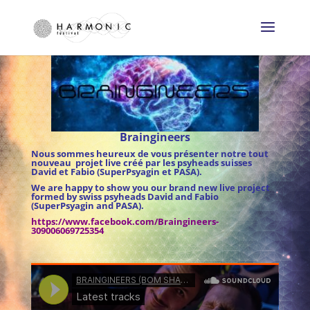
Braingineers
Nous sommes heureux de vous présenter notre tout
nouveau projet live créé par les psyheads suisses
David et Fabio (SuperPsyagin et PASA).
We are happy to show you our brand new live project
formed by swiss psyheads David and Fabio
(SuperPsyagin and PASA).
https://www.facebook.com/Braingineers-
309006069725354