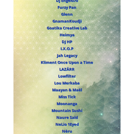
DJ E
ngel070
Furzy Pan
Glenn
GnamanKoudji
Goatika Creative Lab
Heimya
DJ HP
I.X.O.P
Jah Legacy
Kliment Once Upon a Time
LAZÄRR
Lowfilter
Lou Merkaba
Maayan & Maël
Miss Tick
Moonanga
Mountain Sushi
Naure Saïd
NeLio 1Eyed
Nëru