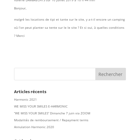
Valérie LAMBRECHTS
sur 10 juillet 2019 à 10 h 44 min
Bonjour,
malgré les locations de tipi et tante sur le site, y a-t-il encore un camping
où l’on peut planter sa tente sur le le site ? Et si oui, à quelles conditions
? Merci
Articles récents
Harmonic 2021
WE MISS YOUR SMILES E-HARMONIC
“WE MISS YOUR SMILES” Dimanche 7 juin via ZOOM
Modalités de remboursement / Repayment terms
Annulation Harmonic 2020