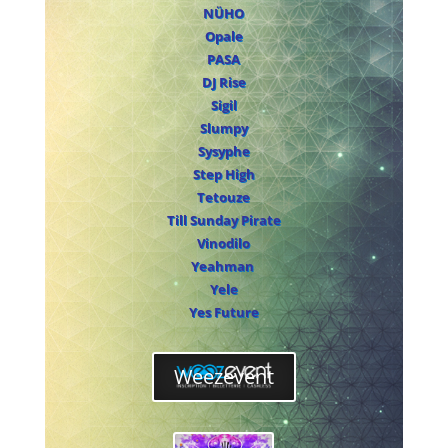
NÜHO
Opale
PASA
DJ Rise
Sigil
Slumpy
Sysyphe
Step High
Tetouze
Till Sunday Pirate
Vinodilo
Yeahman
Yele
Yes Future
Weezevent