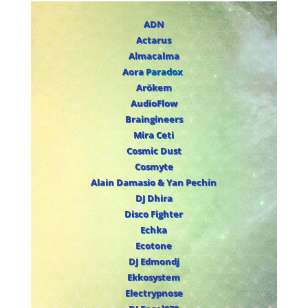
ADN
Actarus
Almacalma
Aora
Paradox
Arökem
AudioFlow
Braingineers
Mira Ceti
Cosmic Dust
Cosmyte
Alain Damasio & Yan Pechin
DJ Dhira
Disco Fighter
Echka
Ecotone
DJ Edmondj
Ekkosystem
Electrypnose