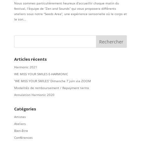
Nous sommes particulièrement heureux d’accueillir chaque matin du
festival, l’équipe de “Zen and Sounds” qui vous proposera différents
ateliers sous notre “Seeds Area”, une expérience sensorielle où le corps et
le son...
Articles récents
Harmonic 2021
WE MISS YOUR SMILES E-HARMONIC
“WE MISS YOUR SMILES” Dimanche 7 juin via ZOOM
Modalités de remboursement / Repayment terms
Annulation Harmonic 2020
Catégories
Artistes
Ateliers
Bien-être
Conférences