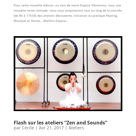
Pour cette nouvelle édition, au sein de notre Espace Vibrations, sous une
nouvelle tente nomade, nous vous proposerons tout au long de la journée
(de 8h à 17h30) des ateliers découverte, initiation ou pratique Healing,
Musique et Danse… Ateliers Espace...
Flash sur les ateliers “Zen and Sounds”
par
Cecile
|
Avr 21, 2017
|
Ateliers