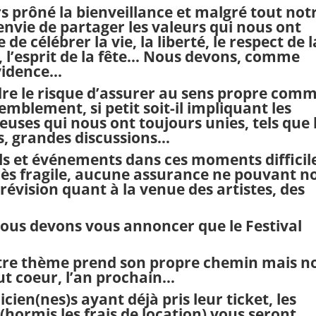
s prôné la bienveillance et malgré tout not
nvie de partager les valeurs qui nous ont
de célébrer la vie, la liberté, le respect de l
, l’esprit de la fête… Nous devons, comme
vidence…
ndre le risque d’assurer au sens propre com
emblement, si petit soit-il impliquant les
uses qui nous ont toujours unies, tels que 
s, grandes discussions…
ls et événements dans ces moments difficil
très fragile, aucune assurance ne pouvant n
révision quant à la venue des artistes, des
 nous devons vous annoncer que le F
estival
notre thème prend son propre chemin mais n
ut coeur, l’an prochain…
ien(nes)s ayant déjà pris leur ticket, les
ormis les frais de location) vous seront