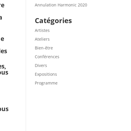
re
Annulation Harmonic 2020
a
Catégories
Artistes
me
Ateliers
Bien-être
les
Conférences
es,
Divers
ous
Expositions
Programme
ous