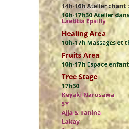
14h-16h
Atelier chant 
16h-17h30
Atelier dans
Laetitia Epailly
Healing
Area
10h-17h
Massages et t
Fruits
Area
10h-17h
Espace enfant
Tree
Stage
17h30
Keyaki Narusawa
SY
Ajja & Tanina
Lakay