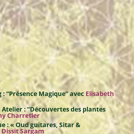
g :
“Présence Magique”
avec
Elisabeth
 Atelier :
“Découvertes des plantes
y Charretier
ue :
« Oud guitares, Sitar &
Dissit Sargam