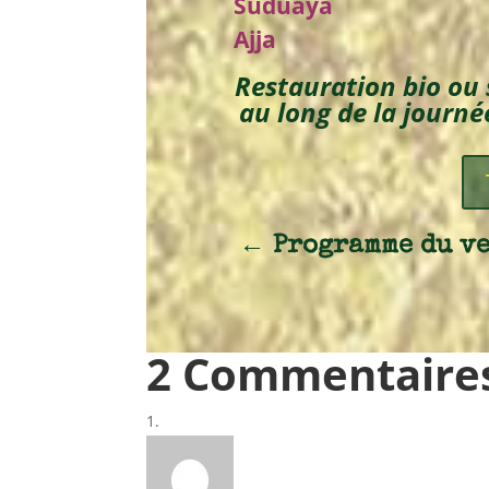
Suduaya
Ajj
a
Restauration bio ou s
au long
de la journé
←
Programme du ve
2 Commentaire