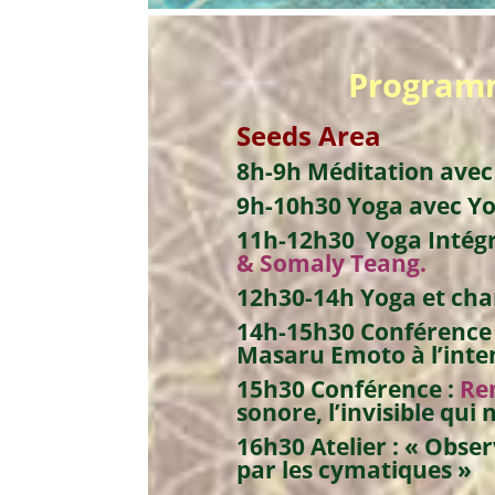
Programm
Seeds
Area
8h-9h
Méditation ave
9h-10h30
Yoga avec
Yo
11h-12h30 Yoga Intég
& Somaly Teang.
12h30-14h Yoga et ch
14h-15h30
Conférence 
Masaru Emoto à l’inte
15h30
Conférence :
Re
sonore, l’invisible qui
16h30
Atelier :
« Observ
par les cymatiques »