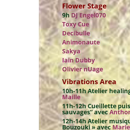
Flower
S
tage
9h
DJ Engel070
Toxy Cue
Decibulle
Animonaute
Sakya
Iain Dubby
Olivier nUage
Vibrations
Area
10h-11h
Atelier healin
Maille
11h-12h
Cueillette puis
sauvages”
avec
Anthon
12h-14h
Atelier musiq
Bouzouki »
avec
Marie