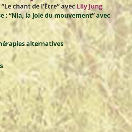
:
“Le chant de l’Être”
avec
Lily Jung
e :
“Nia, la joie du mouvement”
avec
hérapies alternatives
s