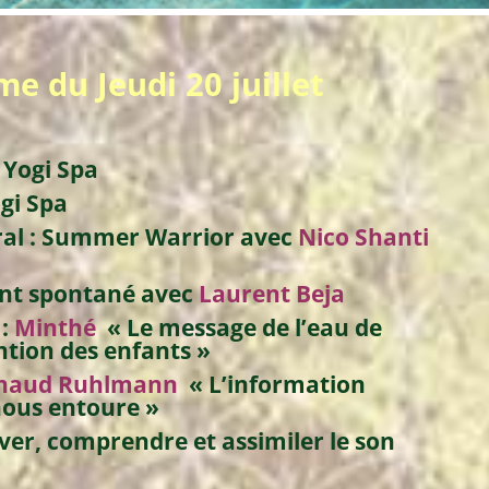
e du Jeudi 20 juillet
c
Yogi Spa
gi Spa
ral : Summer Warrior avec
Nico Shanti
ant spontané avec
Laurent Beja
:
Minthé
« Le message de l’eau de
ntion des enfants »
naud Ruhlmann
« L’information
 nous entoure »
er, comprendre et assimiler le son