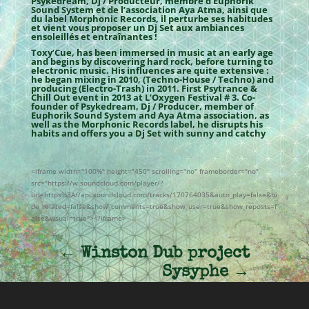
Psykedream, Dj / Producteur, membre d’Euphorik
Sound System et de l’association Aya Atma, ainsi que
du label Morphonic Records, il perturbe ses habitudes
et vient vous proposer un Dj Set aux ambiances
ensoleillés et entraînantes !
Toxy’Cue, has been immersed in music at an early age
and begins by discovering hard rock, before turning to
electronic music. His influences are quite extensive :
he began mixing in 2010, (Techno-House / Techno) and
producing (Electro-Trash) in 2011. First Psytrance &
Chill Out event in 2013 at L’Oxygen Festival # 3. Co-
founder of Psykedream, Dj / Producer, member of
Euphorik Sound System and Aya Atma association, as
well as the Morphonic Records label, he disrupts his
habits and offers you a Dj Set with sunny and catchy
<iframe width="100%" height="450" scrolling="no" frameborder="no"
src="https://w.soundcloud.com/player/?
url=https%3A//api.soundcloud.com/tracks/170764035&auto_play=false&hi
de_related=false&show_comments=true&show_user=true&show_reposts=f
alse&visual=true"></iframe>
←
Winston Dub project
Sysyphe
→