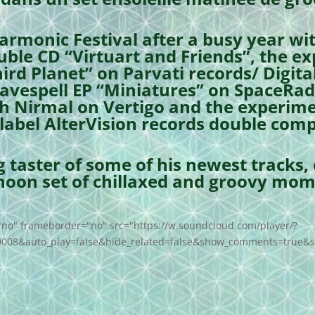
armonic Festival after a busy year wit
uble CD “Virtuart and Friends”, the 
 third Planet” on Parvati records/ Digi
Wavespell EP “Miniatures” on SpaceRad
h Nirmal on Vertigo and the experime
label AlterVision records double com
g taster of some of his newest tracks,
ernoon set of chillaxed and groovy mom
"no" frameborder="no" src="https://w.soundcloud.com/player/?
0008&auto_play=false&hide_related=false&show_comments=true&s