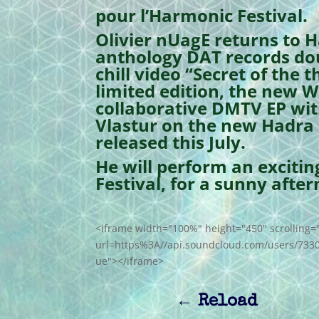
pour l’Harmonic Festival.
Olivier nUagE returns to H
anthology DAT records do
chill video “Secret of the
limited edition, the new 
collaborative DMTV EP wit
Vlastur on the new Hadra 
released this July.
He will perform an excitin
Festival, for a sunny aft
<iframe width="100%" height="450" scrolling=
url=https%3A//api.soundcloud.com/users/733
ue"></iframe>
←
Reload