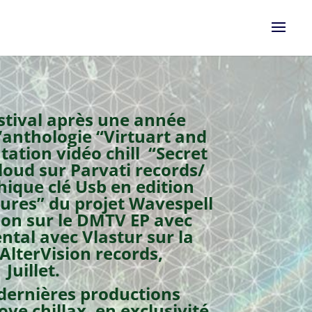
estival après une année
’anthologie “Virtuart and
tation vidéo chill “Secret
loud sur Parvati records/
hique clé Usb en edition
atures” du projet Wavespell
ion sur le DMTV EP avec
ntal avec Vlastur sur la
lterVision records,
Juillet.
 dernières productions
ve chillax, en exclusivité