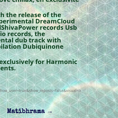
h the release of the
experimental DreamCloud
talShivaPower records Usb
io records, the
ntal dub track with
pilation Dubiquinone
 exclusively for Harmonic
ents.
how_user=true&show_reposts=false&visual=tr
Matibhrama
→