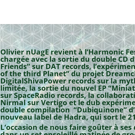
Olivier nUagE revient à l’Harmonic F
chargée avec la sortie du double CD d
Friends” sur DAT records, l’expérimen
of the third Planet” du projet Dreamc
DigitalShivaPower records sur la myt
limitée, la sortie du nouvel EP “Mini
sur SpaceRadio records, la collaborat
Nirmal sur Vertigo et le dub expérime
double compilation “Dubiquinone” d’A
nouveau label de Hadra, qui sort le 21 
L’occasion de nous faire goûter à ses
dans un set ensoleillé matinée de groo