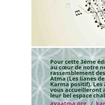
Pour cette 3ème édi
au cœur de notre no
rassemblement des
Atma (Les lianes de
Karma positif). Le
vous accueilleront
leur bel espace cha
ayaatma.org
/
ka