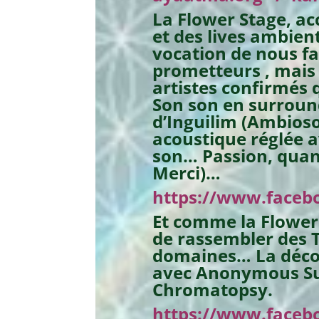
La Flower Stage, acc
et des lives ambien
vocation de nous fa
prometteurs , mais 
artistes confirmés 
Son son en surround
d’Inguilim (Ambioso
acoustique réglée a
son… Passion, quan
Merci)…
https://www.faceb
Et comme la Flower 
de rassembler des 
domaines… La déco 
avec Anonymous Sub
Chromatopsy.
https://www.face