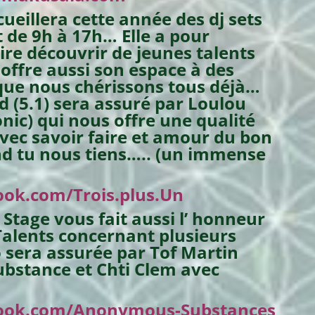
ueillera cette année des dj sets
t de 9h à 17h… Elle a pour
ire découvrir de jeunes talents
offre aussi son espace à des
que nous chérissons tous déjà…
 (5.1) sera assuré par Loulou
nic) qui nous offre une qualité
vec savoir faire et amour du bon
d tu nous tiens….. (un immense
ook.com/Trois.plus.Un
Stage vous fait aussi l’ honneur
Talents concernant plusieurs
sera assurée par Tof Martin
stance et Chti Clem avec
book.com/Anonymous-Substances