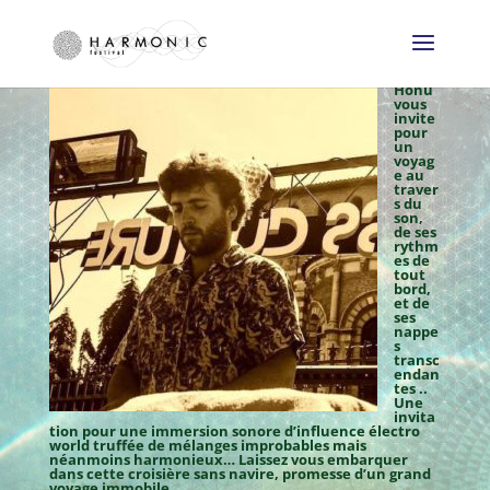
Honü
vous
invite
pour
un
voyag
e au
traver
s du
son,
de ses
rythm
es de
tout
bord,
et de
ses
nappe
s
transc
endan
tes ..
Une
invita
tion pour une immersion sonore d’influence électro
world truffée de mélanges improbables mais
néanmoins harmonieux… Laissez vous embarquer
dans cette croisière sans navire, promesse d’un grand
voyage immobile
….