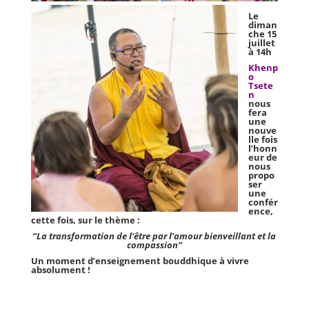
Le
diman
che 15
juillet
à 14h
Khenp
o
Tsete
n
nous
fera
une
nouve
lle fois
l’honn
eur de
nous
propo
ser
une
confér
ence,
cette fois, sur le thème :
“L
a transformation de l’être par l’amour bienveillant et la
compassion”
Un moment d’enseignement bouddhique à vivre
absolument !