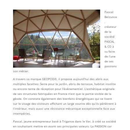
Pascal
Belzunce
,
créateur
de la
société
PASCAL
& CO à
su faire
de l’une
de ses
passions
son métier.
A travers sa marque GEOPOD®, il propose aujourd’hui des abris aux
multiples facettes: Serre pour le jardin, abris de terrasse, habitat insolite
ou encore tente de réception pour l’événementiel. L’esthétique originale
de ses structures fabriquées en France n’est que la partie visible de la
géode. On constate également des bienfaits énergétiques qui se lisent
sur le visage des visiteurs affichant un large sourire dès qu’ils pénètrent à
l’intérieur, mais aussi une résistance mécanique exceptionnelle face aux
intempéries.
Pascal, jeune entrepreneur basé à Trigance dans le Var, à créé sa société
en souhaitant mettre en avant ses principales valeurs: La PASSION car