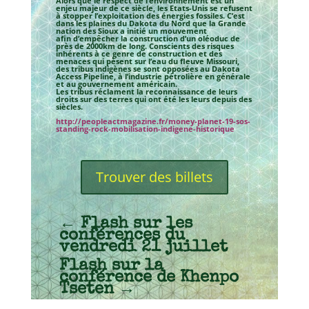
Alors que le respect de l’environnement est un
enjeu majeur de ce siècle, les Etats-Unis se refusent
à stopper l’exploitation des énergies fossiles. C’est
dans les plaines du Dakota du Nord que la Grande
nation des Sioux a initié un mouvement
afin d’empêcher la construction d’un oléoduc de
près de 2000km de long. Conscients des risques
inhérents à ce genre de construction et des
menaces qui pèsent sur l’eau du fleuve Missouri,
des tribus indigènes se sont opposées au Dakota
Access Pipeline, à l’industrie pétrolière en générale
et au gouvernement américain.
Les tribus réclament la reconnaissance de leurs
droits sur des terres qui ont été les leurs depuis des
siècles.
http://peopleactmagazine.fr/money-planet-19-sos-
standing-rock-mobilisation-indigene-historique
Trouver des billets
←
Flash sur les
conférences du
vendredi 21 juillet
Flash sur la
conférence de Khenpo
Tseten
→