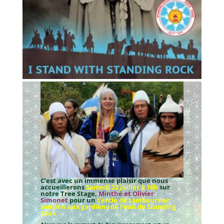
C’est avec un immense plaisir que nous
accueillerons
Samedi 22 juillet à 16h
sur
notre Tree Stage,
Minthé et Olivier
Simonet
pour un
Cercle de tambours en
soutien aux gardiens de l’eau de Standing
Rock