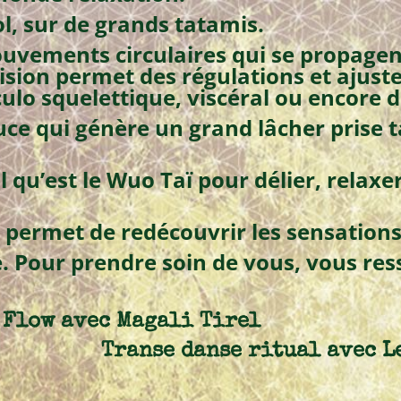
sol, sur de grands tatamis.
ouvements circulaires qui se propagen
cision permet des régulations et ajus
ulo squelettique, viscéral ou encore d
uce qui génère un grand lâcher prise 
til qu’est le Wuo Taï pour délier, relax
 permet de redécouvrir les sensations
. Pour prendre soin de vous, vous res
 Flow avec Magali Tirel
Transe danse ritual avec 