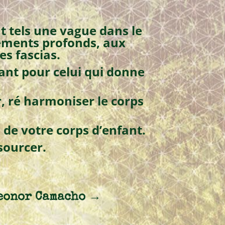
t tels une vague dans le
tements profonds, aux
es fascias.
tant pour celui qui donne
er, ré harmoniser le corps
 de votre corps d’enfant.
sourcer.
Leonor Camacho
→