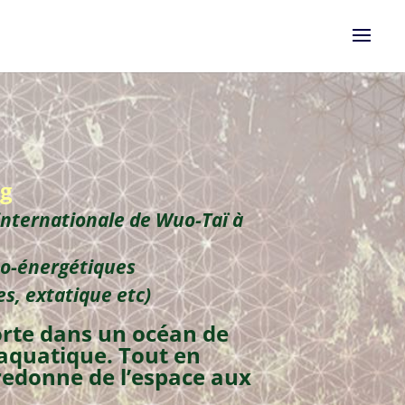
ng
 internationale de Wuo-Taï à
tho-énergétiques
s, extatique etc)
orte dans un océan de
 aquatique. Tout en
 redonne de l’espace aux