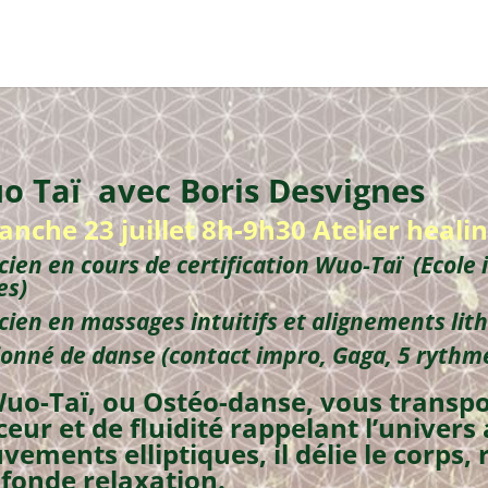
o Taï
avec Boris Desvignes
nche 23 juillet 8h-9h30 Atelier heali
cien en cours de certification Wuo-Taï
(Ecole
es)
cien en massages intuitifs et alignements li
onné de danse (contact impro, Gaga, 5 rythme
uo-Taï, ou Ostéo-danse, vous transp
eur et de fluidité rappelant l’univers
ements elliptiques, il délie le corps,
fonde relaxation.