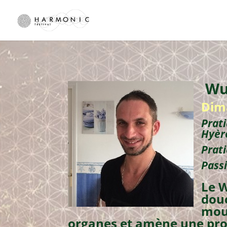
Wu
Dima
Prati
Hyèr
Prati
Passi
Le W
douc
mouv
organes et amène une pro