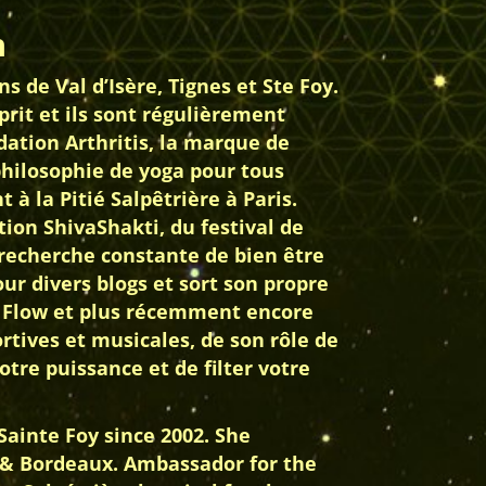
n
s de Val d’Isère, Tignes et Ste Foy.
sprit et ils sont régulièrement
dation Arthritis, la marque de
philosophie de yoga pour tous
à la Pitié Salpêtrière à Paris.
tion ShivaShakti, du festival de
la recherche constante de bien être
our divers blogs et sort son propre
sa Flow et plus récemment encore
rtives et musicales, de son rôle de
tre puissance et de filter votre
Sainte Foy since 2002. She
s & Bordeaux. Ambassador for the