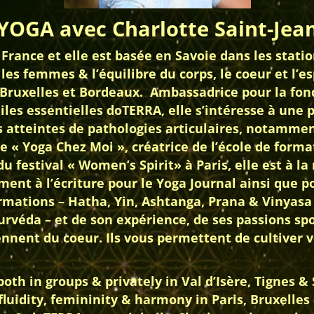
YOGA avec Charlotte Saint-Jea
rance et elle est basée en Savoie dans les station
 les femmes & l’équilibre du corps, le coeur et l’e
, Bruxelles et Bordeaux. Ambassadrice pour la fon
les essentielles doTERRA, elle s’intéresse à une 
atteintes de pathologies articulaires, notamment 
ne « Yoga Chez Moi », créatrice de l’école de forma
 du festival « Women’s Spirit» à Paris, elle est à 
ment à l’écriture pour le Yoga Journal ainsi que p
formations – Hatha, Yin, Ashtanga, Prana & Vinya
rvéda – et de son expérience, de ses passions spo
ent du coeur. Ils vous permettent de cultiver vo
th in groups & privately in Val d’Isère, Tignes & 
luidity, femininity & harmony in Paris, Bruxelle