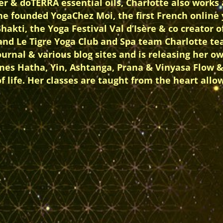
r & doTERRA essential oils, Charlotte also works a
she founded YogaChez Moi, the first French online 
akti, the Yoga Festival Val d’Isère & co creator o
e and Le Tigre Yoga Club and Spa team Charlotte 
Journal & various blog sites and is releasing her 
ines Hatha, Yin, Ashtanga, Prana & Vinyasa Flow
of life. Her classes are taught from the heart all