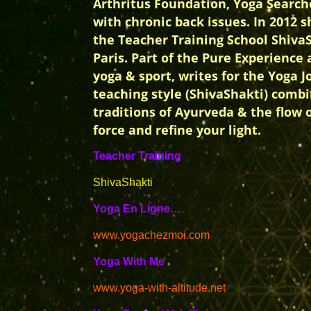
Arthritus Foundation, Yoga Searche
with chronic back issues. In 2012 
the Teacher Training School ShivaSh
Paris. Part of the Pure Experienc
yoga & sport, writes for the Yoga 
teaching style (ShivaShakti) comb
traditions of Ayurveda & the flow 
force and refine your light.
Teacher Training
ShivaShakti
Yoga En Ligne….
www.yogachezmoi.com
Yoga With Me
www.yoga-with-altitude.net