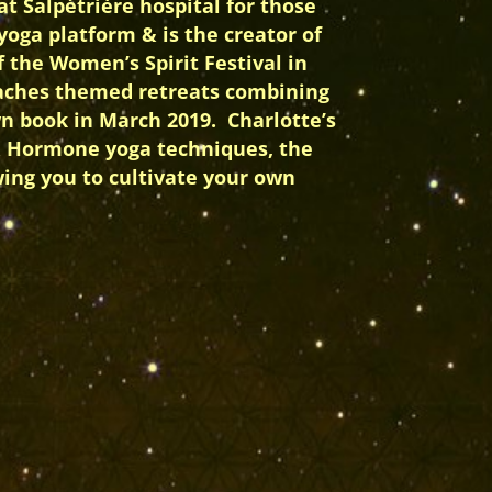
t Salpétrière hospital for those
yoga platform & is the creator of
f the Women’s Spirit Festival in
teaches themed retreats combining
own book in March 2019. Charlotte’s
 & Hormone yoga techniques, the
owing you to cultivate your own