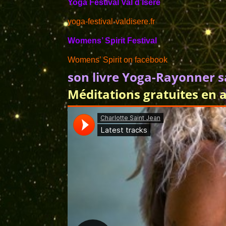
Yoga Festival Val d’Isère
yoga-festival-valdisere.fr
Womens’ Spirit Festival
Womens’ Spirit on facebook
son livre Yoga-Rayonner sa
Méditations gratuites en an