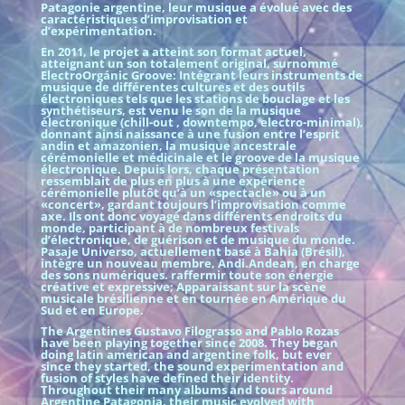
Patagonie argentine, leur musique a évolué avec des
caractéristiques d’improvisation et
d’expérimentation.
En 2011, le projet a atteint son format actuel,
atteignant un son totalement original, surnommé
ElectroOrgánic Groove: Intégrant leurs instruments de
musique de différentes cultures et des outils
électroniques tels que les stations de bouclage et les
synthétiseurs, est venu le son de la musique
électronique (chill-out , downtempo, electro-minimal),
donnant ainsi naissance à une fusion entre l’esprit
andin et amazonien, la musique ancestrale
cérémonielle et médicinale et le groove de la musique
électronique. Depuis lors, chaque présentation
ressemblait de plus en plus à une expérience
cérémonielle plutôt qu’à un «spectacle» ou à un
«concert», gardant toujours l’improvisation comme
axe. Ils ont donc voyagé dans différents endroits du
monde, participant à de nombreux festivals
d’électronique, de guérison et de musique du monde.
Pasaje Universo, actuellement basé à Bahia (Brésil),
intègre un nouveau membre, Andi.Andean, en charge
des sons numériques. raffermir toute son énergie
créative et expressive; Apparaissant sur la scène
musicale brésilienne et en tournée en Amérique du
Sud et en Europe.
The Argentines Gustavo Filograsso and Pablo Rozas
have been playing together since 2008. They began
doing latin american and argentine folk, but ever
since they started, the sound experimentation and
fusion of styles have defined their identity.
Throughout their many albums and tours around
Argentine Patagonia, their music evolved with