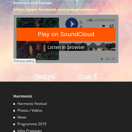
América and Europe.
https://www.facebook.com/pasajeuniverso/
←
Sakya
Oum K
→
Harmonic
Harmonic Festival
Photos / Vidéos
News
Programme 2019
Infos Pratiques