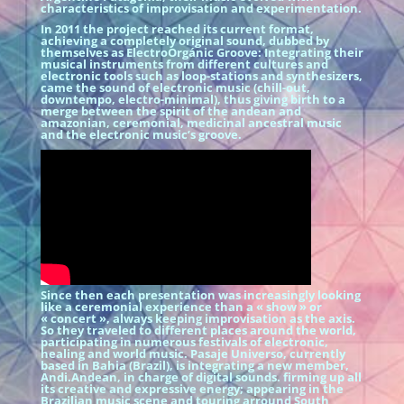
characteristics of improvisation and experimentation.
In 2011 the project reached its current format,
achieving a completely original sound, dubbed by
themselves as ElectroOrgánic Groove: Integrating their
musical instruments from different cultures and
electronic tools such as loop-stations and synthesizers,
came the sound of electronic music (chill-out,
downtempo, electro-minimal), thus giving birth to a
merge between the spirit of the andean and
amazonian, ceremonial, medicinal ancestral music
and the electronic music’s groove.
Since then each presentation was increasingly looking
like a ceremonial experience than a « show » or
« concert », always keeping improvisation as the axis.
So they traveled to different places around the world,
participating in numerous festivals of electronic,
healing and world music. Pasaje Universo, currently
based in Bahia (Brazil), is integrating a new member,
Andi.Andean, in charge of digital sounds. firming up all
its creative and expressive energy; appearing in the
Brazilian music scene and touring arround South