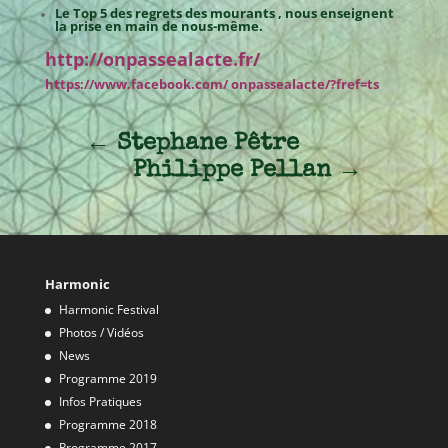
Le Top 5 des regrets des mourants , nous enseignent
la prise en main de nous-même.
http://onpassealacte.fr/
https://www.facebook.com/ onpassealacte/?fref=ts
←
Stephane Pêtre
Philippe Pellan
→
Harmonic
Harmonic Festival
Photos / Vidéos
News
Programme 2019
Infos Pratiques
Programme 2018
Programme 2017