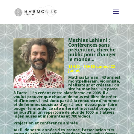
Mathias Lahiani :
Conférences sans
prétention, cherche
public pour changer
le monde…
13H30 – 15H30 samedi 22
Juillet
Mathias Lahiani, 43 ans est
montpelliérain, violoniste,
réalisateur et créateur du
site humaniste “On passe
à l’acte !” En créant cette plateforme en 2005, il a
voulut prouver que chacun de nous est libre de créer
et d’innover. Il est donc parti à la rencontre d’hommes
et de femmes soucieux d’agir à leur niveau pour faire
bouger le monde. Le site internet interactif propose
aujourd’hui un répertoire de plus de 1000 initiatives
ingénieuses et inspirantes et 700 vidéos.
Projection et conférence animée
Au fil de ses 10 années d’existence, l’association “
On
passe à l’acte” s’est spécialisée dans les nouvelles façons