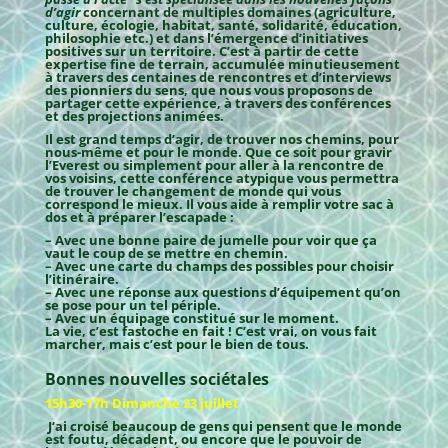
d’agir
concernant de multiples domaines (agriculture,
culture, écologie, habitat, santé, solidarité, éducation,
philosophie etc.) et dans l’émergence d’initiatives
positives sur un territoire. C’est à partir de cette
expertise fine de terrain, accumulée minutieusement
à travers des centaines de rencontres et d’interviews
des pionniers du sens, que nous vous proposons de
partager cette expérience, à travers des conférences
et des projections animées.
Il est grand temps d’agir, de trouver nos chemins, pour
nous-même et pour le monde. Que ce soit pour gravir
l’Everest ou simplement pour aller à la rencontre de
vos voisins, cette conférence atypique vous permettra
de trouver le changement de monde qui vous
correspond le mieux. Il vous aide à remplir votre sac à
dos et à préparer l’escapade :
– Avec une bonne paire de jumelle pour voir que ça
vaut le coup de se mettre en chemin.
– Avec une carte du champs des possibles pour choisir
l’itinéraire.
– Avec une réponse aux questions d’équipement qu’on
se pose pour un tel périple.
– Avec un équipage constitué sur le moment.
La vie, c’est fastoche en fait ! C’est vrai, on vous fait
marcher, mais c’est pour le bien de tous.
Bonnes nouvelles sociétales
15h30-17h Dimanche 23 juillet
J
‘ai croisé beaucoup de gens qui pensent que le monde
est foutu, décadent, ou encore que le pouvoir de