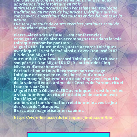
cours de cette conférence/atelier participative, nous
aborderons la voie toltèque en trois
maîtrises et cinq accords selon l’enseignement toltèque
traditionnel au travers de l’approche spécifique que j’ai
conçu avec l’énergétique des saisons et des éléments de la
nature.
Elle sera ponctuée de courts exercices pratiques et suivie
de questions-réponses.
Pierre-Alexandre MORALES est conférencier,
enseignant, et éclaireur-accompagnateur dans la voie
toltèque transmise par Don
Miguel RUIZ, l’auteur des Quatre Accords Toltèques
avec lequel il s’est formé ainsi qu’avec Don José RUIZ,
fils de Don Miguel et
auteur du Cinquième Accord Toltèque, co-écrit avec
son père,et Don Miguel RUIZ JR., auteur des Cinq
Niveaux d’attachement.
Partout et pour tous, il transmet son message
toltèque de conscience, de liberté et d’amour.
Il accompagne également en coaching avec les outils
de la voie toltèque, anime des Cercles de Pardon, rituel
transmis par Don
Miguel RUIZ à Olivier CLERC avec lequel il s’est formé et
a vécu luimême un rituel initiatique de pardon avec
Don Miguel, et des
ateliers de transformation relationnelle avec Le Jeu
des Accords Toltèques.
Il est aussi magnétiseur en cabinet.
https://vivre-les-accords-tolteques.jimdo.com/bio