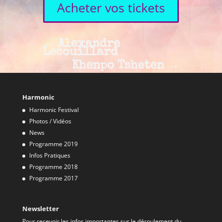
Acheter vos tickets
←
Alexandre
Lecouillard
Khenpo Tsheten
→
Harmonic
Harmonic Festival
Photos / Vidéos
News
Programme 2019
Infos Pratiques
Programme 2018
Programme 2017
Newsletter
Pour recevoir les infos importantes sur le déroulement du