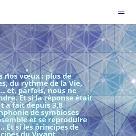
 nos vœux : plus de
es, du rythme de la Vie,
 … et, parfois, nous ne
. Et si la réponse était
nt a fait depuis 3,8
symphonie de symbioses
ensemble et se reproduire
 Et si les principes de
ncipes du Vivant,