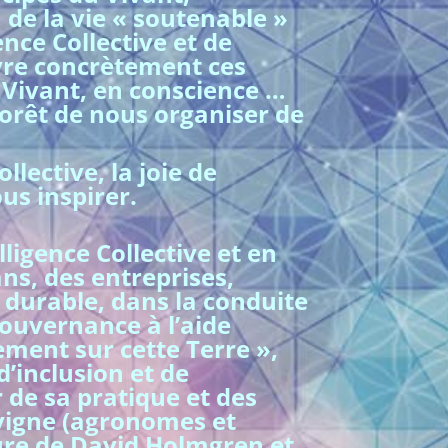
 de la vie « soutenable »
ence Collective et de
re concrètement ces
u Vivant, en conscience …
forêt de nous organiser de
llective, la joie de
us inspirer.
lligence Collective et en
ns, des entreprises,
r durable, dans la conduite
ouvernance à l’aide
ment sur cette Terre »,
d’inclusion et de
r de sa pratique et des
rvigne (agronomes et
ture de David Holmgren et