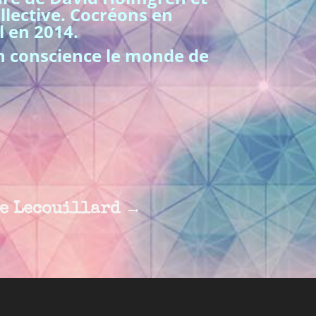
llective. Cocréons en
l en 2014.
en conscience le monde de
e Lecouillard
→