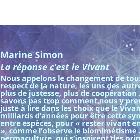
Marine Simon
La réponse c’est le Vivant
Nous appelons le changement de tous
respect de la nature, les uns des autr
plus de justesse, plus de coopération
savons pas trop comment nous y prendre
juste à lire dans les choix que le Viva
milliards d’années pour être cette 
entre espèces, pour « rester vivant 
», comme l’observe le biomimétisme …
permaculture, qui s’inspirent des pri