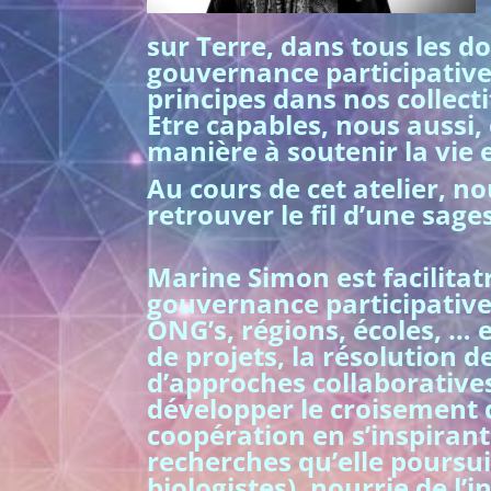
sur Terre, dans tous les do
gouvernance participativ
principes dans nos collecti
Etre capables, nous aussi, 
manière à soutenir la vie
Au cours de cet atelier, no
retrouver le fil d’une sage
Marine Simon est facilitatr
gouvernance participative.
ONG’s, régions, écoles, 
de projets, la résolution
d’approches collaborative
développer le croisement d
coopération en s’inspirant
recherches qu’elle poursu
biologistes), nourrie de l