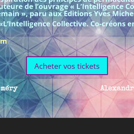
auteure de l’ouvrage « L’Intelligence Co
main », paru aux Editions Yves Miche
L’Intelligence Collective. Co-créons 
om
Acheter vos tickets
eméry
Alexandr