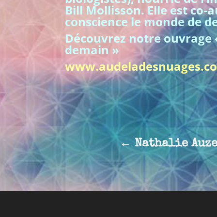
Bill Mollisson. Elle est co-
conscience le monde de de
Découvrez notre ouvrage «
demain »
www.audeladesnuages.c
←
Nathalie Auz