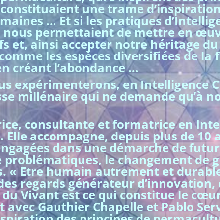
constituaient une trame d’inspiration
maines … Et si les pratiques d’Intellig
e nous permettaient de mettre en œuv
fs et, ainsi accepter notre héritage d
comme les espèces diversifiées de la 
 en créant l’abondance …
us expérimenterons, en Intelligence Co
sse millénaire qui ne demande qu’à no
ice, consultante et formatrice en Inte
 Elle accompagne, depuis plus de 10 a
… engagées dans une démarche de futu
 de problématiques, le changement de g
s. « Etre humain autrement et durable
es regards générateur d’innovation, 
 du Vivant est ce qui constitue le cœu
it avec Gauthier Chapelle et Pablo Se
’inspiration des principes de permacul