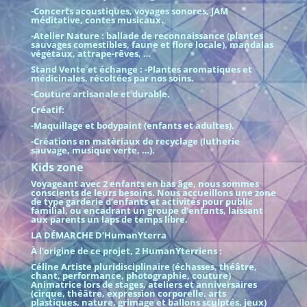
-Concerts acoustiques, voyages sonores, JAM
méditative, contes musicaux.
-Atelier Nature : ballade de reconnaissance (plantes
sauvages comestibles, faune et flore locale), mandalas
végétaux, attrape-rêves, …
Stand Vente et échange : -Plantes aromatiques et
médicinales, récoltées par nos soins.
-Couture artisanale et durable.
Créatif:
-Maquillage et bodypaint (enfants et adultes).
-Créations en matériaux de recyclage (lutherie
sauvage, musique verte, …).
Kids zone
Voyageant avec 2 enfants en bas âge, nous sommes
conscients de leurs besoins. Nous accueillons une zone
de type garderie d’enfants et activités pour public
familial, ou encadrant un groupe d’enfants, laissant
aux parents un laps de temps libre.
LA DÉMARCHE D’HumanYterra
À l’origine de ce projet, 2 HumanYterriens :
Céline Artiste pluridisciplinaire (échasses, théâtre,
chant, performance, photographie, couture)
Animatrice lors de stages, ateliers et anniversaires
(cirque, théâtre, expression corporelle, arts
plastiques, nature, grimage et ballons sculptés, jeux)