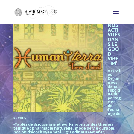
NOS
ACTI
VITÉS
DAN
S LE
GOO
D
VIBE
TIPI
Activit
és
Organ
isées
dans
l’optiq
ue du
partag
e et
de
l’écha
nge de
savoir.
-Tables de discussions et workshops sur des thèmes
tels que : pharmacie naturelle, mode de vie durable,
notion d’écocitoyenneté, “grandir autrement”, …