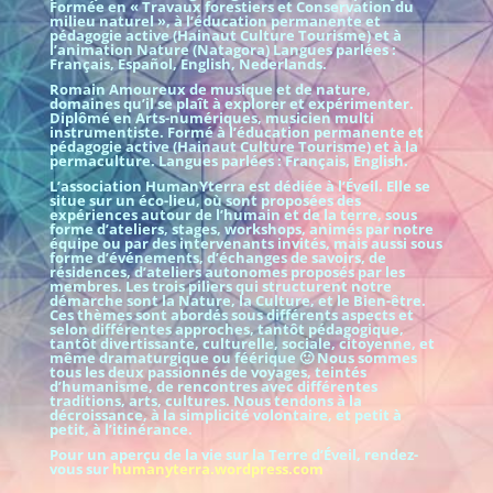
Formée en « Travaux forestiers et Conservation du
milieu naturel », à l’éducation permanente et
pédagogie active (Hainaut Culture Tourisme) et à
l’animation Nature (Natagora) Langues parlées :
Français, Español, English, Nederlands.
Romain Amoureux de musique et de nature,
domaines qu’il se plaît à explorer et expérimenter.
Diplômé en Arts-numériques, musicien multi
instrumentiste. Formé à l’éducation permanente et
pédagogie active (Hainaut Culture Tourisme) et à la
permaculture. Langues parlées : Français, English.
L’association HumanYterra est dédiée à l’Éveil. Elle se
situe sur un éco-lieu, où sont proposées des
expériences autour de l’humain et de la terre, sous
forme d’ateliers, stages, workshops, animés par notre
équipe ou par des intervenants invités, mais aussi sous
forme d’événements, d’échanges de savoirs, de
résidences, d’ateliers autonomes proposés par les
membres. Les trois piliers qui structurent notre
démarche sont la Nature, la Culture, et le Bien-être.
Ces thèmes sont abordés sous différents aspects et
selon différentes approches, tantôt pédagogique,
tantôt divertissante, culturelle, sociale, citoyenne, et
même dramaturgique ou féérique 🙂 Nous sommes
tous les deux passionnés de voyages, teintés
d’humanisme, de rencontres avec différentes
traditions, arts, cultures. Nous tendons à la
décroissance, à la simplicité volontaire, et petit à
petit, à l’itinérance.
Pour un aperçu de la vie sur la Terre d’Éveil, rendez-
vous sur
humanyterra.wordpress.com