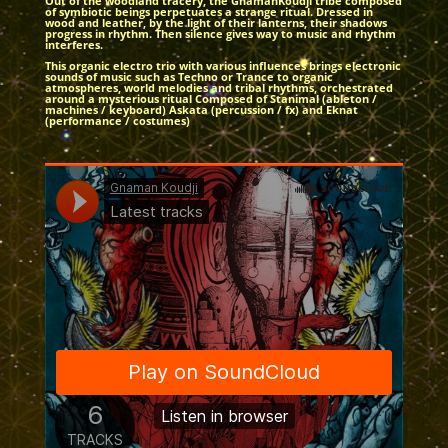
Out of the woodland tracery, the GnamanKoudji tribe composed
of symbiotic beings perpetuates a strange ritual. Dressed in
wood and leather, by the light of their lanterns, their shadows
progress in rhythm. Then silence gives way to music and rhythm
interferes.
This organic electro trio with various influences brings electronic
sounds of music such as Techno or Trance to organic
atmospheres, world melodies and tribal rhythms, orchestrated
around a mysterious ritual Composed of Stanimal (ableton /
machines / keyboard) Askata (percussion / fx) and Eknat
(performance / costumes)