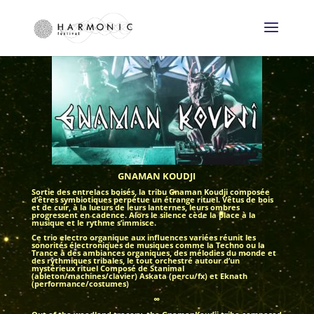
GNAMAN KOUDJI
Sortie des entrelacs boisés, la tribu Gnaman Koudji composée
d’êtres symbiotiques perpétue un étrange rituel. Vêtus de bois
et de cuir, à la lueurs de leurs lanternes, leurs ombres
progressent en cadence. Alors le silence cède la place à la
musique et le rythme s’immisce.
Ce trio electro organique aux influences variées réunit les
sonorités électroniques de musiques comme la Techno ou la
Trance à des ambiances organiques, des mélodies du monde et
des rythmiques tribales, le tout orchestré autour d’un
mystérieux rituel Composé de Stanimal
(ableton/machines/clavier) Askata (percu/fx) et Eknath
(performance/costumes)
∞