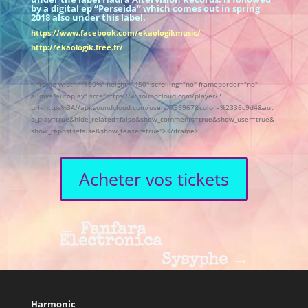
by a digital ep “Perseida” which comes out in spring
2018 also under this label.
https://www.facebook.com/ekaologikmusic/
http://ekaologik.free.fr/
<iframe width="100%" height="450" scrolling="no" frameborder="no"
allow="autoplay" src="https://w.soundcloud.com/player/?
url=https%3A//api.soundcloud.com/users/789967&color=%2336c9d4&aut
o_play=true&hide_related=false&show_comments=true&show_user=true&
show_reposts=false&show_teaser=true"></iframe>
Acheter vos tickets
←
Fanfara
Electronica
Sysyphe
→
Harmonic