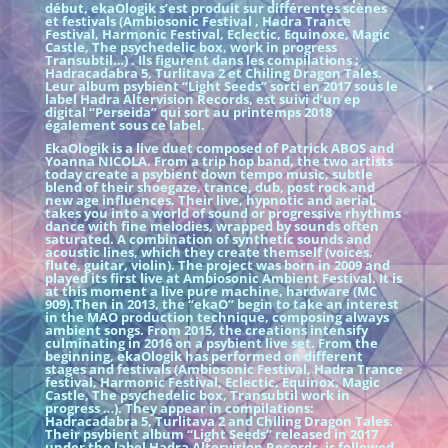
début, ekaOlogik s’est produit sur différentes scènes
et festivals (Ambiosonic Festival , Hadra Trance
Festival, Harmonic Festival, Eclectic, Equinoxe, Magic
Castle, The psychedelic box, work in progress
Transubtil…) . Ils figurent dans les compilations :
Hadracadabra 5, Turlitava 2 et Chiling Dragon Tales.
Leur album psybient “Light Seeds” sorti en 2017 sous le
label Hadra Altervision Records, est suivi d’un ep
digital “Perseida” qui sort au printemps 2018
également sous ce label.
EkaOlogik is a live duet composed of Patrick ABOS and
Yoanna NICOLA. From a trip hop band, the two artists
today create a psybient down tempo music, subtle
blend of their shoegaze, trance, dub, post rock and
new age influences. Their live, hypnotic and aerial,
takes you into a world of sound or progressive rhythms
dance with fine melodies, wrapped by sounds often
saturated. A combination of synthetic sounds and
acoustic lines, which they create themself (voices,
flute, guitar, violin). The project was born in 2009 and
played its first live at Ambiosonic Ambient Festival. It is
at this moment a live pure machine, hardware (MC
909).Then in 2013, the “ekaO” begin to take an interest
in the MAO production technique, composing always
ambient songs. From 2015, the creations intensify
culminating in 2016 on a psybient live set. From the
beginning, ekaOlogik has performed on different
stages and festivals (Ambiosonic Festival, Hadra Trance
festival, Harmonic Festival, Eclectic, Equinox, Magic
Castle, The psychedelic box, Transubtil work in
progress …). They appear in compilations:
Hadracadabra 5, Turlitava 2 and Chiling Dragon Tales.
Their psybient album “Light Seeds” released in 2017
under the label Hadra Altervision Records, is followed