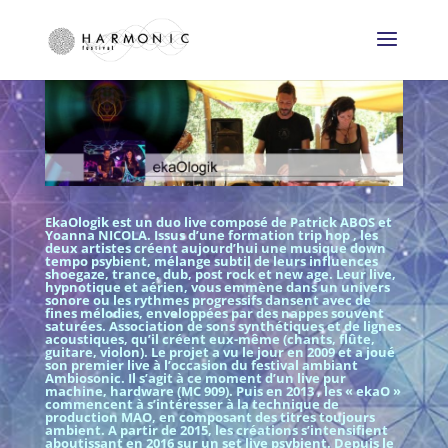
EkaOlogik est un duo live composé de Patrick ABOS et
Yoanna NICOLA. Issus d’une formation trip hop , les
deux artistes créent aujourd’hui une musique down
tempo psybient, mélange subtil de leurs influences
shoegaze, trance, dub, post rock et new age. Leur live,
hypnotique et aérien, vous emmène dans un univers
sonore ou les rythmes progressifs dansent avec de
fines mélodies, enveloppées par des nappes souvent
saturées. Association de sons synthétiques et de lignes
acoustiques, qu’il créent eux-même (chants, flûte,
guitare, violon). Le projet a vu le jour en 2009 et a joué
son premier live à l’occasion du festival ambiant
Ambiosonic. Il s’agit à ce moment d’un live pur
machine, hardware (MC 909). Puis en 2013 , les « ekaO »
commencent à s’intéresser à la technique de
production MAO, en composant des titres toujours
ambient. A partir de 2015, les créations s’intensifient
aboutissant en 2016 sur un set live psybient. Depuis le